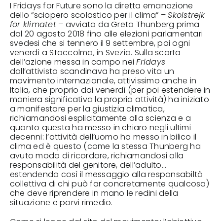
I Fridays for Future sono la diretta emanazione
dello “sciopero scolastico per il clima” –
Skolstrejk
för klimatet
– avviato da Greta Thunberg prima
dal 20 agosto 2018 fino alle elezioni parlamentari
svedesi che si tennero il 9 settembre, poi ogni
venerdì a Stoccolma, in Svezia. Sulla scorta
dell’azione messa in campo nei
Fridays
dall’attivista scandinava ha preso vita un
movimento internazionale, attivissimo anche in
Italia, che proprio dai venerdì (per poi estendere in
maniera significativa la propria attività) ha iniziato
a manifestare per la giustizia climatica,
richiamandosi esplicitamente alla scienza e a
quanto questa ha messo in chiaro negli ultimi
decenni: l’attività dell’uomo ha messo in bilico il
clima ed è questo (come la stessa Thunberg ha
avuto modo di ricordare, richiamandosi alla
responsabilità del genitore, dell’adulto…
estendendo così il messaggio alla responsabiltà
collettiva di chi può far concretamente qualcosa)
che deve riprendere in mano le redini della
situazione e porvi rimedio.