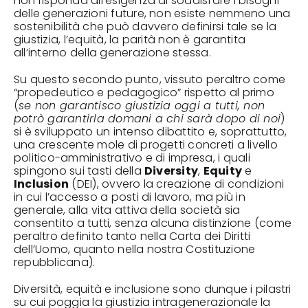
non risponda all’esigenza di soddisfare i bisogni
delle generazioni future, non esiste nemmeno una
sostenibilità che può davvero definirsi tale se la
giustizia, l’equità, la parità non è garantita
all’interno della generazione stessa.
Su questo secondo punto, vissuto peraltro come
“propedeutico e pedagogico” rispetto al primo
(
se non garantisco giustizia oggi a tutti, non
potrò garantirla domani a chi sarà dopo di noi
)
si è sviluppato un intenso dibattito e, soprattutto,
una crescente mole di progetti concreti a livello
politico-amministrativo e di impresa, i quali
spingono sui tasti della
Diversity
,
Equity
e
Inclusion
(DEI), ovvero la creazione di condizioni
in cui l’accesso a posti di lavoro, ma più in
generale, alla vita attiva della società sia
consentito a tutti, senza alcuna distinzione (come
peraltro definito tanto nella Carta dei Diritti
dell’Uomo, quanto nella nostra Costituzione
repubblicana).
Diversità, equità e inclusione sono dunque i pilastri
su cui poggia la giustizia intragenerazionale la