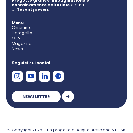
Progetto grafico, impaginazione e
coordinamento editoriale
a cura
di
Seventyseven
.
Menu
Chi siamo
Il progetto
GDA
Magazine
News
Seguici sui social
NEWSLETTER
© Copyright 2025 – Un progetto di
Acque Bresciane
S.r.l. SB