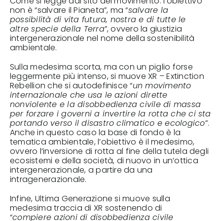
Come si legge dal sito del movimento: l’obiettivo
non è “salvare il Pianeta”, ma “
salvare la
possibilità di vita futura, nostra e di tutte le
altre specie della Terra
”, ovvero la giustizia
intergenerazionale nel nome della sostenibilità
ambientale.
Sulla medesima scorta, ma con un piglio forse
leggermente più intenso, si muove XR – Extinction
Rebellion che si autodefinisce “
un movimento
internazionale che usa le azioni dirette
nonviolente e la disobbedienza civile di massa
per forzare i governi a invertire la rotta che ci sta
portando verso il disastro climatico e ecologico
”.
Anche in questo caso la base di fondo è la
tematica ambientale, l’obiettivo è il medesimo,
ovvero l’inversione di rotta al fine della tutela degli
ecosistemi e della società, di nuovo in un’ottica
intergenerazionale, a partire da una
intragenerazionale.
Infine, Ultima Generazione si muove sulla
medesima traccia di XR sostenendo di
“
compiere azioni di disobbedienza civile