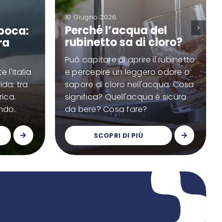
10 Giugno 2026
Perché l’acqua del
poca:
rubinetto sa di cloro?
ra
à
Può capitare di aprire il rubinetto
 l'Italia
e percepire un leggero odore o
ida: tra
sapore di cloro nell'acqua. Cosa
rica.
significa? Quell'acqua è sicura
ndo.
da bere? Cosa fare?
SCOPRI DI PIÙ