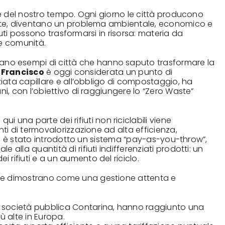
ane del nostro tempo. Ogni giorno le città producono
mente, diventano un problema ambientale, economico e
ifiuti possono trasformarsi in risorsa: materia da
lle comunità.
no esempi di città che hanno saputo trasformare la
 Francisco
è oggi considerata un punto di
ziata capillare e all’obbligo di compostaggio, ha
bani, con l’obiettivo di raggiungere lo “Zero Waste”
ui una parte dei rifiuti non riciclabili viene
nti di termovalorizzazione ad alta efficienza,
e, è stato introdotto un sistema “pay-as-you-throw”,
alla quantità di rifiuti indifferenziati prodotti: un
rifiuti e a un aumento del riciclo.
che dimostrano come una gestione attenta e
lla società pubblica Contarina, hanno raggiunto una
ù alte in Europa.