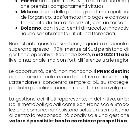
Parma
ha superato l’80% grazie a un sistema p
che premia i comportamenti virtuosi.
Milano
è una delle poche grandi metropoli eur
dell’organico, trasformato in biogas e compost a
tonnellate di rifiuti differenziati, con un tasso di 
Bolzano
, con i suoi centri di raccolta innovati
ridurre sensibilmente i rifiuti indifferenziati.
Nonostante questi casi virtuosi, il quadro nazionale
superano spesso il 70%, mentre al Sud persistono diff
gestione operativa. Secondo
ISPRA
,
nel 2022 l’Ital
livello nazionale, ma con forti differenze tra le region
Le opportunità, però, non mancano. Il
PNRR destina 
di economia circolare, con l’obiettivo di ridurre la di
L’attenzione si concentra sempre di più su strategie 
politiche pubbliche coerenti e un forte coinvolgiment
La gestione dei rifiuti rappresenta, in definitiva, un
Dalle metropoli globali come San Francisco e Stocco
lezione comune: non esistono soluzioni semplici, ma
al centro la responsabilità condivisa e una gestione 
valore è possibile: basta cambiare prospettiva.