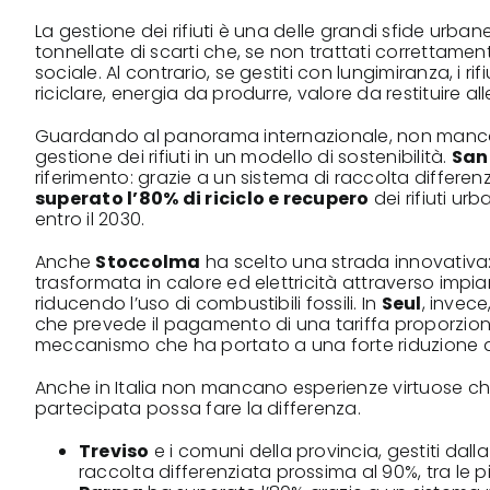
La gestione dei rifiuti è una delle grandi sfide urb
tonnellate di scarti che, se non trattati corretta
sociale. Al contrario, se gestiti con lungimiranza, i r
riciclare, energia da produrre, valore da restituire a
Guardando al panorama internazionale, non manca
gestione dei rifiuti in un modello di sostenibilità.
San
riferimento: grazie a un sistema di raccolta differen
superato l’80% di riciclo e recupero
dei rifiuti ur
entro il 2030.
Anche
Stoccolma
ha scelto una strada innovativa: q
trasformata in calore ed elettricità attraverso impia
riducendo l’uso di combustibili fossili. In
Seul
, invec
che prevede il pagamento di una tariffa proporzionale 
meccanismo che ha portato a una forte riduzione dei 
Anche in Italia non mancano esperienze virtuose 
partecipata possa fare la differenza.
Treviso
e i comuni della provincia, gestiti da
raccolta differenziata prossima al 90%, tra le pi