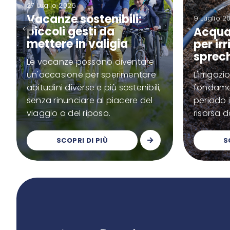
27 Luglio 2026
Vacanze sostenibili:
9 Luglio 2
piccoli gesti da
Acqua 
mettere in valigia
per ir
sprec
Le vacanze possono diventare
un'occasione per sperimentare
L'irriga
abitudini diverse e più sostenibili,
fondamen
senza rinunciare al piacere del
periodo 
viaggio o del riposo.
risorsa d
SCOPRI DI PIÙ
S