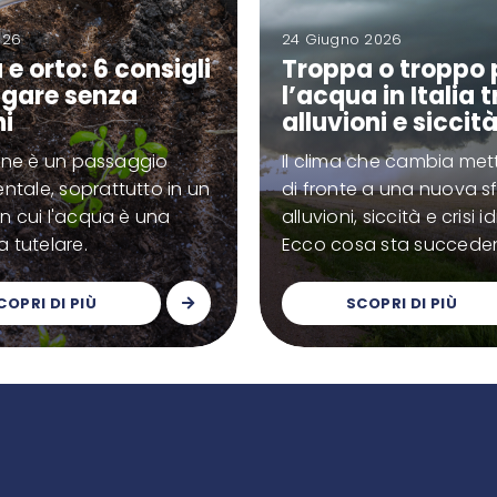
026
24 Giugno 2026
e orto: 6 consigli
Troppa o troppo 
rigare senza
l’acqua in Italia t
hi
alluvioni e siccit
zione è un passaggio
Il clima che cambia mette
tale, soprattutto in un
di fronte a una nuova sf
in cui l'acqua è una
alluvioni, siccità e crisi id
a tutelare.
Ecco cosa sta succede
COPRI DI PIÙ
SCOPRI DI PIÙ