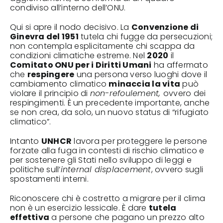
condiviso all’interno dell’ONU.
Qui si apre il nodo decisivo. La
Convenzione di
Ginevra del 1951
tutela chi fugge da persecuzioni;
non contempla esplicitamente chi scappa da
condizioni climatiche estreme. Nel
2020
il
Comitato ONU per i Diritti Umani
ha affermato
che
respingere
una persona verso luoghi dove il
cambiamento climatico
minaccia la vita
può
violare il principio di
non-refoulement,
ovvero dei
respingimenti. È un precedente importante, anche
se non crea, da solo, un nuovo status di “rifugiato
climatico”.
Intanto
UNHCR
lavora per proteggere le persone
forzate alla fuga in contesti di rischio climatico e
per sostenere gli Stati nello sviluppo di leggi e
politiche sull’
internal displacement
, ovvero sugli
spostamenti interni.
Riconoscere chi è costretto a migrare per il clima
non è un esercizio lessicale. È dare
tutela
effettiva
a persone che pagano un prezzo alto