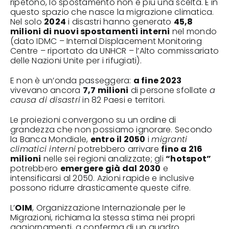
ripetono, lo spostamento non è più una scelta. È in
questo spazio che nasce la migrazione climatica.
Nel solo
2024
i disastri hanno generato
45,8
milioni di nuovi spostamenti interni
nel mondo
(dato IDMC – Internal Displacement Monitoring
Centre – riportato da UNHCR –
l’Alto commissariato
delle Nazioni Unite per i rifugiati
).
E non è un’onda passeggera:
a fine 2023
vivevano ancora
7,7 milioni
di persone sfollate
a
causa di disastri
in 82 Paesi e territori.
Le proiezioni convergono su un ordine di
grandezza che non possiamo ignorare. Secondo
la
Banca Mondiale
,
entro il 2050
i
migranti
climatici interni
potrebbero arrivare
fino a 216
milioni
nelle sei regioni analizzate; gli
“hotspot”
potrebbero
emergere già dal 2030
e
intensificarsi al 2050. Azioni rapide e inclusive
possono ridurre drasticamente queste cifre.
L’
OIM
,
Organizzazione Internazionale per le
Migrazioni
, richiama la stessa stima nei propri
aggiornamenti, a conferma di un quadro