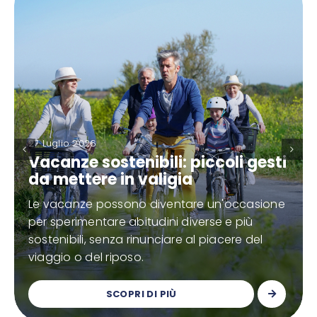
27 Luglio 2026
Vacanze sostenibili: piccoli gesti
da mettere in valigia
Le vacanze possono diventare un'occasione
per sperimentare abitudini diverse e più
sostenibili, senza rinunciare al piacere del
viaggio o del riposo.
SCOPRI DI PIÙ