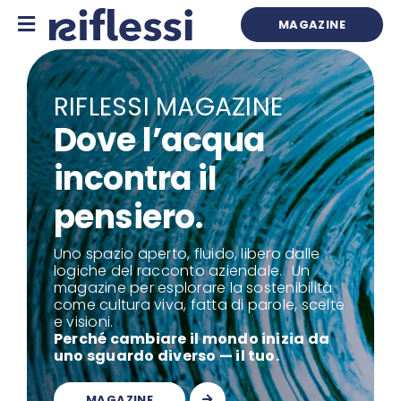
Skip
to
MAGAZINE
content
RIFLESSI MAGAZINE
Dove l’acqua
incontra il
pensiero.
Uno spazio aperto, fluido, libero dalle
logiche del racconto aziendale. Un
magazine per esplorare la sostenibilità
come cultura viva, fatta di parole, scelte
e visioni.
Perché cambiare il mondo inizia da
uno sguardo diverso — il tuo.
MAGAZINE